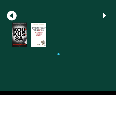
Yhteydenotot tekstikissa(at)gmail.com
©2026 Tekstikissa Tarja Lipponen