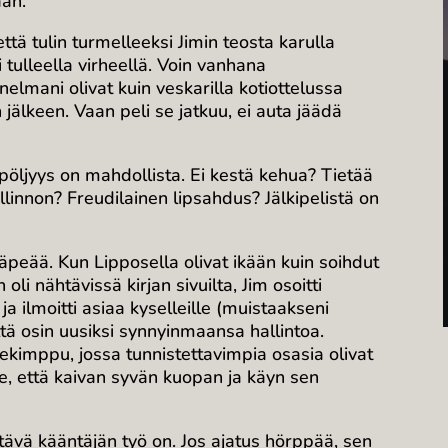
aan.
tä tulin turmelleeksi Jimin teosta karulla
 tulleella virheellä. Voin vanhana
nelmani olivat kuin veskarilla kotiottelussa
jälkeen. Vaan peli se jatkuu, ei auta jäädä
pöljyys on mahdollista. Ei kestä kehua? Tietää
nnon? Freudilainen lipsahdus? Jälkipelistä on
häpeää. Kun Lipposella olivat ikään kuin soihdut
i nähtävissä kirjan sivuilta, Jim osoitti
ilmoitti asiaa kyselleille (muistaakseni
niiltä osin uusiksi synnyinmaansa hallintoa.
nekimppu, jossa tunnistettavimpia osasia olivat
e, että kaivan syvän kuopan ja käyn sen
ltävä kääntäjän työ on. Jos ajatus hörppää, sen