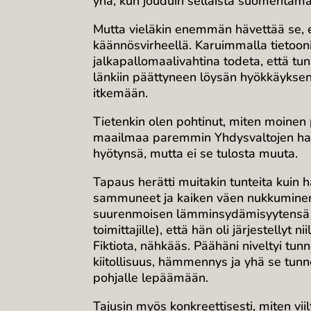
yhä, kun jouduin sellaista suomentam
Mutta vieläkin enemmän hävettää se, et
käännösvirheellä. Karuimmalla tietooni
jalkapallomaalivahtina todeta, että tun
länkiin päättyneen löysän hyökkäyksen 
itkemään.
Tietenkin olen pohtinut, miten moinen 
maailmaa paremmin Yhdysvaltojen halli
hyötynsä, mutta ei se tulosta muuta.
Tapaus herätti muitakin tunteita kuin 
sammuneet ja kaiken väen nukkuminen ol
suurenmoisen lämminsydämisyytensä ja 
toimittajille), että hän oli järjestellyt 
Fiktiota, nähkääs. Päähäni niveltyi tun
kiitollisuus, hämmennys ja yhä se tunn
pohjalle lepäämään.
Tajusin myös konkreettisesti, miten vii