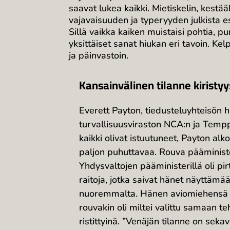
saavat lukea kaikki. Mietiskelin, kestä
vajavaisuuden ja typeryyden julkista es
Sillä vaikka kaiken muistaisi pohtia, pun
yksittäiset sanat hiukan eri tavoin. Ke
ja päinvastoin.
Kansainvälinen tilanne kiristyy
Everett Payton, tiedusteluyhteisön 
turvallisuusviraston NCA:n ja Temppe
kaikki olivat istuutuneet, Payton al
paljon puhuttavaa. Rouva pääministe
Yhdysvaltojen pääministerillä oli pi
raitoja, jotka saivat hänet näyttäm
nuoremmalta. Hänen aviomiehensä ol
rouvakin oli miltei valittu samaan t
ristittyinä. ”Venäjän tilanne on se