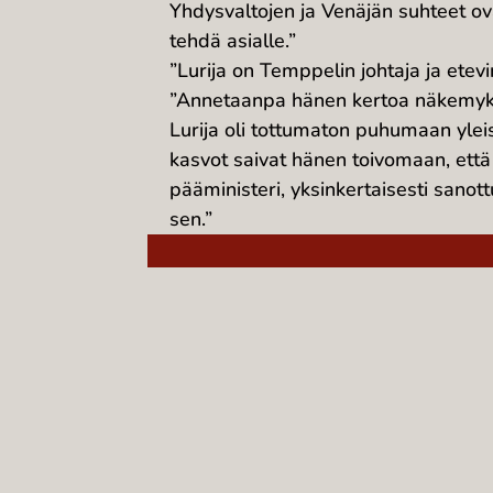
Yhdysvaltojen ja Venäjän suhteet ov
tehdä asialle.”
”Lurija on Temppelin johtaja ja etev
”Annetaanpa hänen kertoa näkemyk
Lurija oli tottumaton puhumaan yleisö
kasvot saivat hänen toivomaan, että
pääministeri, yksinkertaisesti sanottu
sen.”