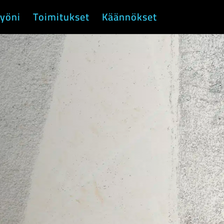
yöni
Toimitukset
Käännökset