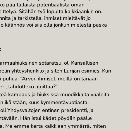
äkö pää tällaista potentiaalista oman
ittelyä. Sitähän työ lopulta kaikkiaankin on.
nita ja tarkistella, ihmiset mieltävät jo
lpo käännös voi siis olla jonkun mielestä paska
:
harmaahiuksinen sotaratsu, oli Kansallisen
lin yhteyshenkilö ja siten Lurijan esimies. Kun
koi puhua: ”Arvon ihmiset, meillä on tänään
ri, tahdotteko aloittaa?”
rteä kampaus ja hiuksissa muodikkaita vaaleita
ään ikäistään, kuusikymmentävuotiasta,
i Yhdysvaltojen entinen presidentti, ja
ehtävään. Hän istui kädet pöydän päälle
kava. Me emme kerta kaikkiaan ymmärrä, miten